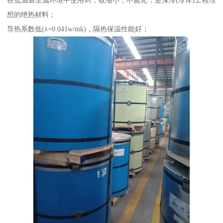
想的绝热材料；
导热系数低(λ=0.041w/mk)，隔热保温性能好；