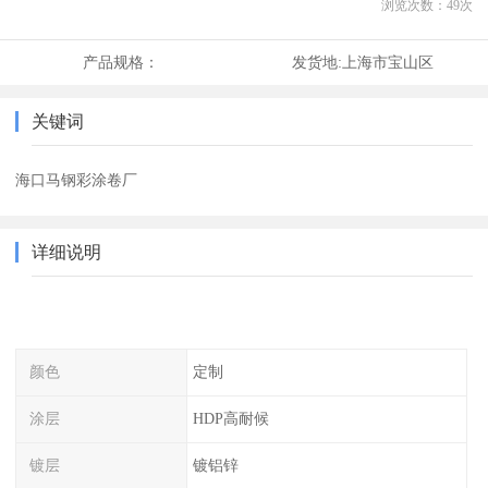
浏览次数：
49
次
产品规格：
发货地:
上海市宝山区
关键词
海口马钢彩涂卷厂
详细说明
颜色
定制
涂层
HDP高耐候
镀层
镀铝锌