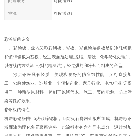
配送服务
可配送到厂
物流
可配送到厂
彩涂板的定义：
一、彩涂板，业内又称彩钢板，彩板。彩色涂层钢板是以冷轧钢板
和镀锌钢板为基板，经过表面预处理(脱脂、清洗、化学转化处理)，
以连续的方法涂上涂料(辊涂法)，经过烘烤和冷却而制成的产品。
二、涂层钢板具有轻质、美观和良好的防腐蚀性能，又可直接加
工，它给建筑业、造船业、车辆制造业、家具行业、电气行业 等提
供了一种新型原材料，起到了以钢代木、施工、节约能源、防止污
染等良好效果。
彩钢板的特点
机房彩钢板由0.6热镀锌钢板，12防火石膏内饰板所组成。机房彩钢
板面漆为硬化多元聚酯涂料，此涂料本身含有导电成分，通过增加
导电系数，降低静电负荷，表面抵抗值105—8Ώ电荷减弱1秒以下；