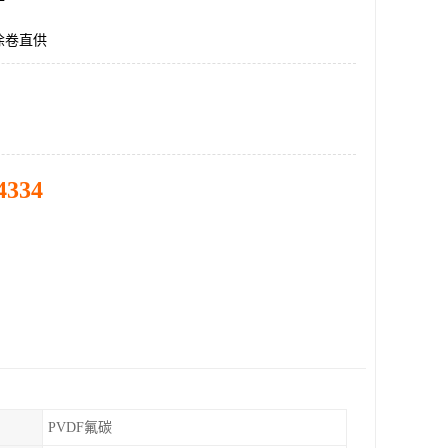
涂卷直供
4334
PVDF氟碳