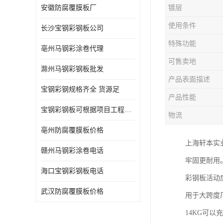
安徽防腐覆膜板厂
镀层
使用条件
长沙宝钢彩钢板公司
特殊功能
亳州马钢彩涂卷代理
可售卖地
滁州马钢彩钢板批发
产品表面描述
宝钢彩钢规格齐全 货源足
产品性能
宝钢彩钢板可根据项目工程定制
物流
亳州防腐覆膜板价格
上海轩本实
赣州马钢彩涂卷电话
牢固更耐用
海口宝钢彩钢板电话
彩钢板活动
武汉防腐覆膜板价格
用于大跨度
14KG可