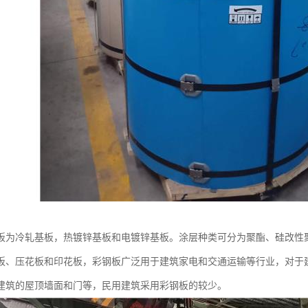
板为冷轧基板，热镀锌基板和电镀锌基板。涂层种类可分为聚酯、硅改性
板、压花板和印花板，彩钢板广泛用于建筑家电和交通运输等行业，对于
建筑的屋顶墙面和门等，民用建筑采用彩钢板的较少。