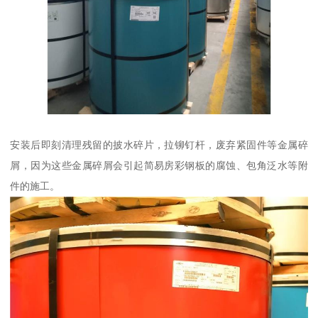
安装后即刻清理残留的披水碎片，拉铆钉杆，废弃紧固件等金属碎
屑，因为这些金属碎屑会引起简易房彩钢板的腐蚀、包角泛水等附
件的施工。