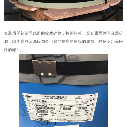
安装后即刻清理残留的披水碎片，拉铆钉杆，废弃紧固件等金属碎
屑，因为这些金属碎屑会引起简易房彩钢板的腐蚀、包角泛水等附
件的施工。