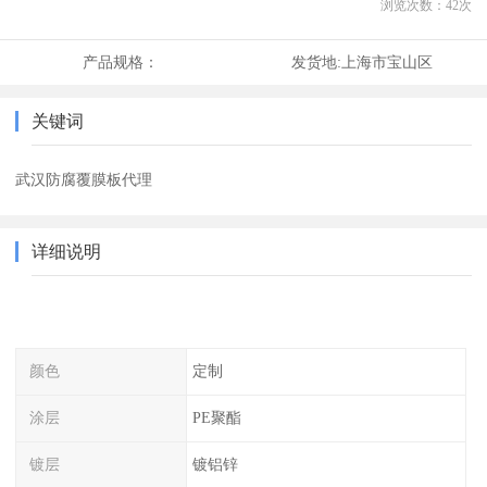
浏览次数：
42
次
产品规格：
发货地:
上海市宝山区
关键词
武汉防腐覆膜板代理
详细说明
颜色
定制
涂层
PE聚酯
镀层
镀铝锌