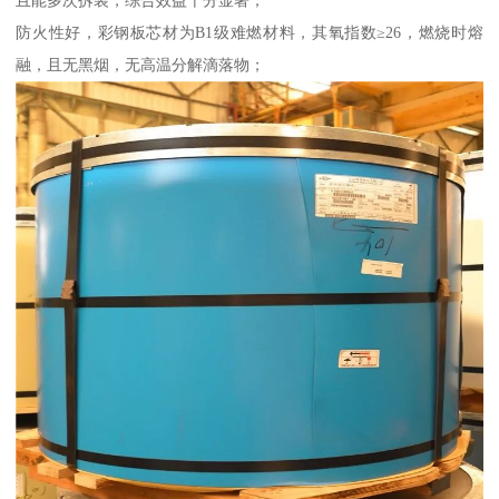
防火性好，彩钢板芯材为B1级难燃材料，其氧指数≥26，燃烧时熔
融，且无黑烟，无高温分解滴落物；