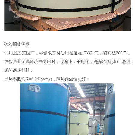
碳彩钢板优点
使用温度范围广，彩钢板芯材使用温度在-70℃~℃，瞬间达200℃，
在低温甚至温环境中使用时，收缩小，不脆化，是深冷(冷库)工程理
想的绝热材料；
导热系数低(λ=0.041w/mk)，隔热保温性能好；