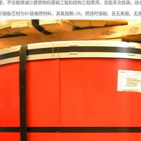
便，不仅能够减少建筑物的基础工程和结构工程费用，且能多次拆装，综
彩钢板芯材为B1级难燃材料，其氧指数≥26，燃烧时熔融，且无黑烟，无