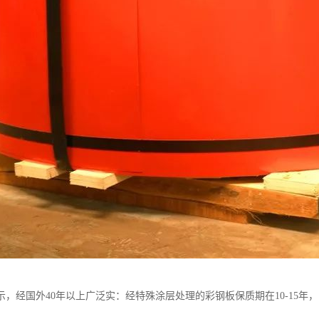
示，经国外40年以上广泛实：经特殊涂层处理的彩钢板保质期在10-15年