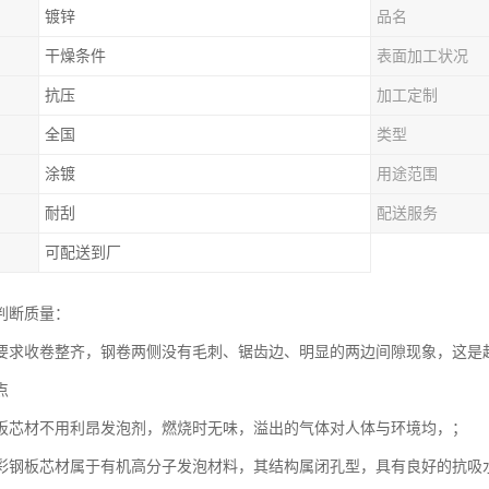
镀锌
品名
干燥条件
表面加工状况
抗压
加工定制
全国
类型
涂镀
用途范围
耐刮
配送服务
可配送到厂
判断质量：
要求收卷整齐，钢卷两侧没有毛刺、锯齿边、明显的两边间隙现象，这是
点
板芯材不用利昂发泡剂，燃烧时无味，溢出的气体对人体与环境均，；
彩钢板芯材属于有机高分子发泡材料，其结构属闭孔型，具有良好的抗吸