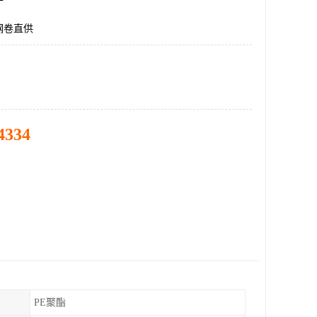
钢卷直供
4334
PE聚酯