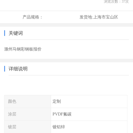
浏览次数：
37
次
产品规格：
发货地:
上海市宝山区
关键词
滁州马钢彩钢板报价
详细说明
颜色
定制
涂层
PVDF氟碳
镀层
镀铝锌