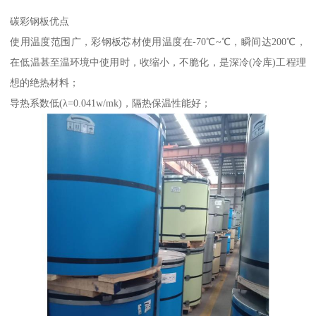
碳彩钢板优点
使用温度范围广，彩钢板芯材使用温度在-70℃~℃，瞬间达200℃，
在低温甚至温环境中使用时，收缩小，不脆化，是深冷(冷库)工程理
想的绝热材料；
导热系数低(λ=0.041w/mk)，隔热保温性能好；