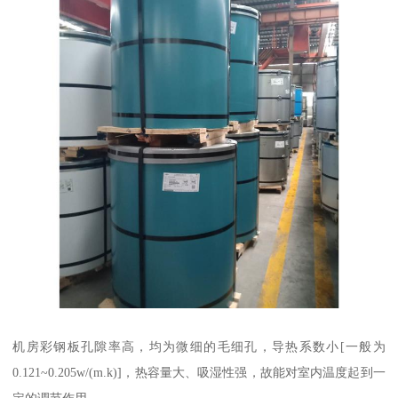
机房彩钢板孔隙率高，均为微细的毛细孔，导热系数小[一般为
0.121~0.205w/(m.k)]，热容量大、吸湿性强，故能对室内温度起到一