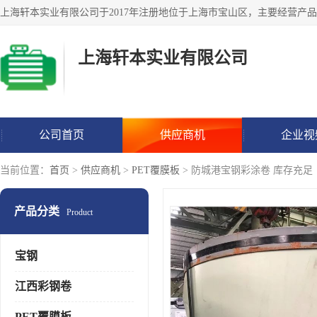
上海轩本实业有限公司
公司首页
供应商机
企业视
当前位置：
首页
>
供应商机
>
PET覆膜板
> 防城港宝钢彩涂卷 库存充足
产品分类
Product
宝钢
江西彩钢卷
PET覆膜板