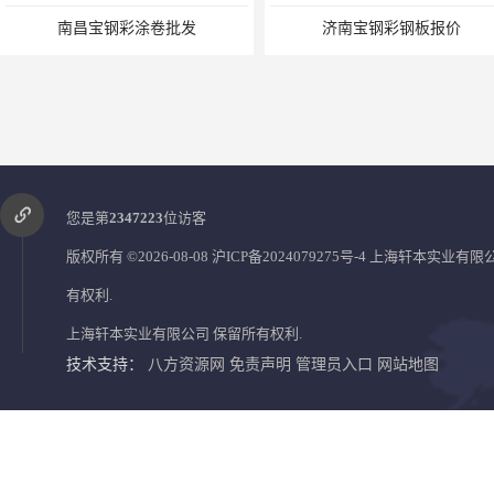
南昌宝钢彩涂卷批发
济南宝钢彩钢板报价
您是第
2347223
位访客
版权所有 ©2026-08-08
沪ICP备2024079275号-4
上海轩本实业有限
有权利.
上海轩本实业有限公司
保留所有权利.
赣州防腐覆膜板厂商
南昌马钢彩钢卷厂商
技术支持：
八方资源网
免责声明
管理员入口
网站地图