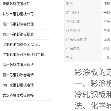
安徽防腐覆膜板厂
镀层
锌铝
使用条件
干燥
长沙宝钢彩钢板公司
特殊功能
抗压
亳州马钢彩涂卷代理
可售卖地
全国
滁州马钢彩钢板批发
产品表面描述
涂镀
宝钢彩钢规格齐全 货源足
产品性能
耐刮
宝钢彩钢板可根据项目工程定制
物流
可配
亳州防腐覆膜板价格
彩涂板的
赣州马钢彩涂卷电话
一、彩涂
海口宝钢彩钢板电话
冷轧钢板
武汉防腐覆膜板价格
洗、化学