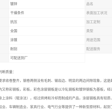
镀锌
品名
干燥条件
表面加工状况
抗压
加工定制
全国
类型
涂镀
用途范围
耐刮
配送服务
可配送到厂
判断质量：
要求收卷整齐，钢卷两侧没有毛刺、锯齿边、明显的两边间隙现象，这是
内又称彩钢板，彩板，彩色涂层钢板是以冷轧钢板和镀锌钢板为基板，经
涂上涂料（辊涂法），经过烘烤和冷却而制成的产品，涂层钢板具有轻质
船业、车辆制造业、家具行业、电气行业等提供了一种新型原材料，起到