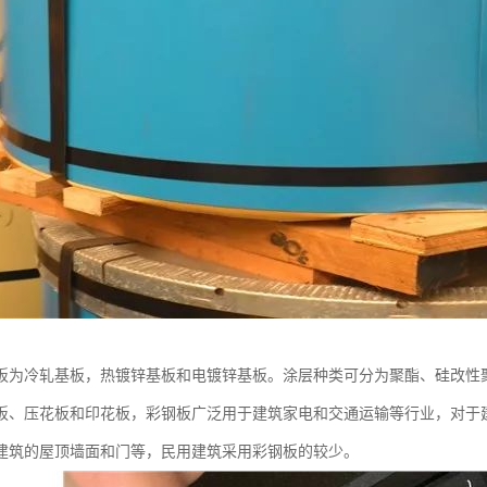
板为冷轧基板，热镀锌基板和电镀锌基板。涂层种类可分为聚酯、硅改性
板、压花板和印花板，彩钢板广泛用于建筑家电和交通运输等行业，对于
建筑的屋顶墙面和门等，民用建筑采用彩钢板的较少。