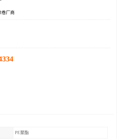
涂卷厂商
4334
PE聚酯