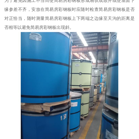
为了避免因施工不当而使简易房彩钢板形成扇状或散开或使屋面下
缘参差不齐，安放在简易房彩钢板时应随时检查简易房彩钢板是否
对正恰当，随时测量简易房彩钢板上下两端之边缘至天沟的距离是
否相等以避免简易房彩钢板出现斜。