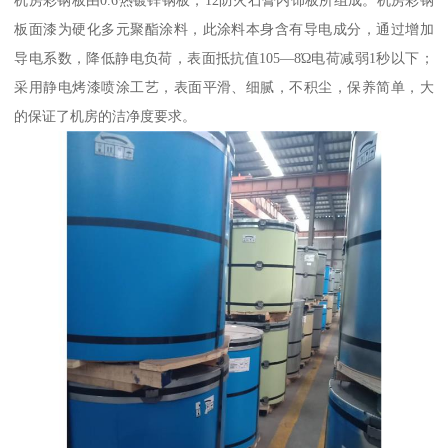
机房彩钢板由0.6热镀锌钢板，12防火石膏内饰板所组成。机房彩钢
板面漆为硬化多元聚酯涂料，此涂料本身含有导电成分，通过增加
导电系数，降低静电负荷，表面抵抗值105—8Ώ电荷减弱1秒以下；
采用静电烤漆喷涂工艺，表面平滑、细腻，不积尘，保养简单，大
的保证了机房的洁净度要求。