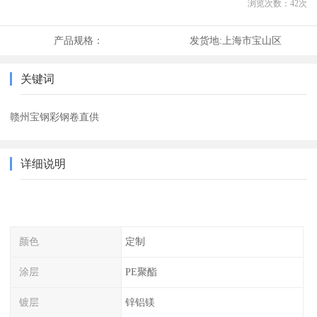
浏览次数：
42
次
产品规格：
发货地:
上海市宝山区
关键词
赣州宝钢彩钢卷直供
详细说明
颜色
定制
涂层
PE聚酯
镀层
锌铝镁