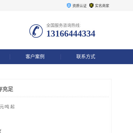
资质认证
实名商家
全国服务咨询热线:
13166444334
客户案例
联系方式
存充足
元/吨 起
区