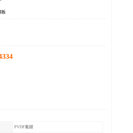
钢板
4334
PVDF氟碳