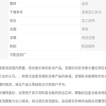
镀锌
品名
干燥条件
表面加工状况
抗压
加工定制
全国
类型
涂镀
用途范围
耐刮
配送服务
可配送到厂
卷是目前国内质量，但也是价格的彩涂产品。宝钢白灰彩涂卷大量应用在
行业的认可。，拒绝污迹是宝钢彩涂卷产品的承诺。宝钢彩涂板拥有的生
捷的物流，保证产品以零缺陷交付到用户手中。
防潮性能好，也常用于其它材料复合板的封边芯材，聚酯封边复合板采用
发泡聚酯为企口填充，经过高压发泡固化，自动密实布棉并由超长双覆带