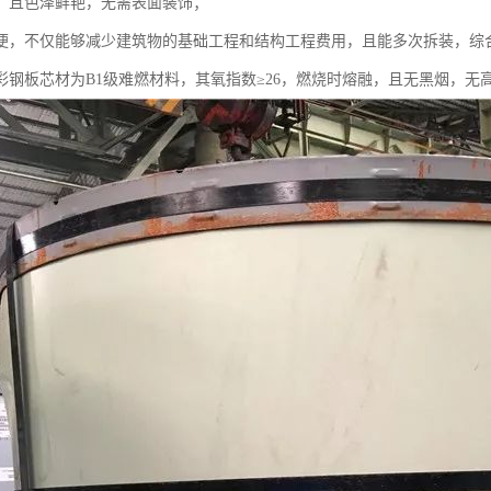
，且色泽鲜艳，无需表面装饰；
便，不仅能够减少建筑物的基础工程和结构工程费用，且能多次拆装，综
彩钢板芯材为B1级难燃材料，其氧指数≥26，燃烧时熔融，且无黑烟，无