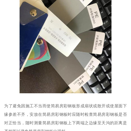
为了避免因施工不当而使简易房彩钢板形成扇状或散开或使屋面下
缘参差不齐，安放在简易房彩钢板时应随时检查简易房彩钢板是否
对正恰当，随时测量简易房彩钢板上下两端之边缘至天沟的距离是