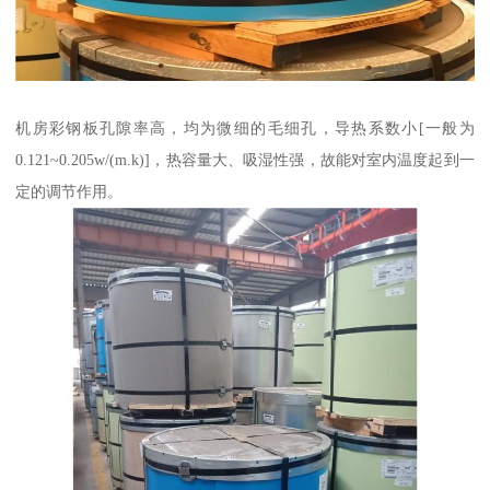
机房彩钢板孔隙率高，均为微细的毛细孔，导热系数小[一般为
0.121~0.205w/(m.k)]，热容量大、吸湿性强，故能对室内温度起到一
定的调节作用。