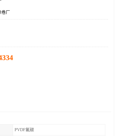
涂卷厂
4334
PVDF氟碳