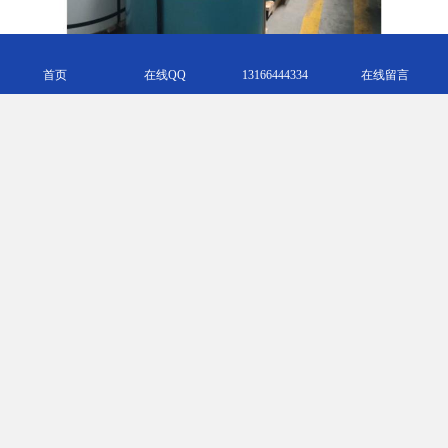
首页
在线QQ
13166444334
在线留言
碳彩钢板优点：
规格多样化，且色泽鲜艳，无需表面装饰；
安装灵活方便，不仅能够减少建筑物的基础工程和结构工程费用，
且能多次拆装，综合效益十分显#着,曦#；
防火性好，彩钢板芯材为B1级难燃材料，其氧指数≥26，燃烧时熔
融，且无黑烟，无高温分解滴落物；
上海轩本选材，加工，运输全流程跟踪服务。
m.arving.b2b168.com
Top
主营产品：彩钢卷 彩钢板 彩钢瓦 镀铝锌 PET覆膜板 防腐覆膜板