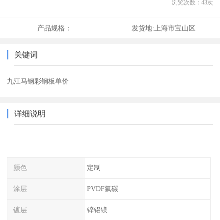
浏览次数：
43
次
产品规格：
发货地:
上海市宝山区
关键词
九江马钢彩钢板单价
详细说明
颜色
定制
涂层
PVDF氟碳
镀层
锌铝镁