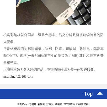
机房彩钢板符合国标一级防火标准，能充分满足机房建设装修的防
火要求。
房彩钢板表面为烤漆钢板，防潮、防霉，耐酸碱、防静电，隔音率
500Hz可达45dB(一般500Hz所产生的噪音为118dB),其计权隔声改善
量相当高。
上海轩本致力各大彩钢产品，电话响应竭诚为每一位客户服务。
m.arving.b2b168.com
Top
主营产品：彩钢卷 彩钢板 彩钢瓦 镀铝锌 PET覆膜板 防腐覆膜板