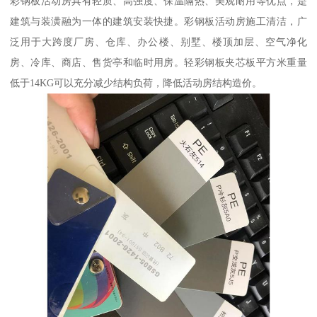
彩钢板活动房具有轻质、高强度、保温隔热、美观耐用等优点，是
建筑与装潢融为一体的建筑安装快捷。彩钢板活动房施工清洁，广
泛用于大跨度厂房、仓库、办公楼、别墅、楼顶加层、空气净化
房、冷库、商店、售货亭和临时用房。轻彩钢板夹芯板平方米重量
低于14KG可以充分减少结构负荷，降低活动房结构造价。