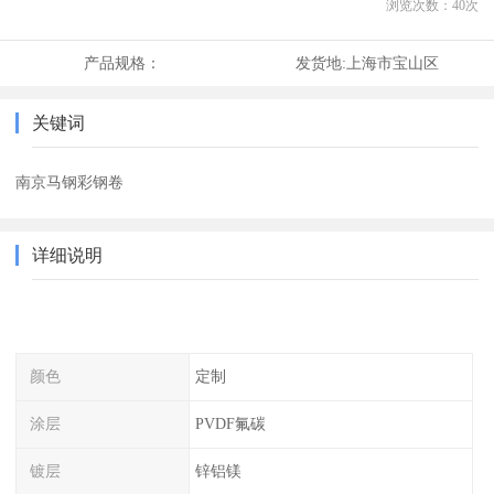
浏览次数：
40
次
产品规格：
发货地:
上海市宝山区
关键词
南京马钢彩钢卷
详细说明
颜色
定制
涂层
PVDF氟碳
镀层
锌铝镁