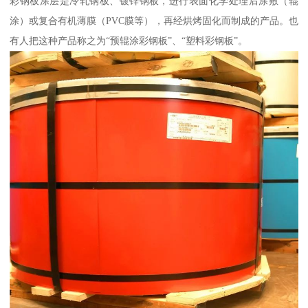
彩钢板涂层是冷轧钢板、镀锌钢板，进行表面化学处理后涂敷（辊
涂）或复合有机薄膜（PVC膜等），再经烘烤固化而制成的产品。也
有人把这种产品称之为“预辊涂彩钢板”、“塑料彩钢板”。