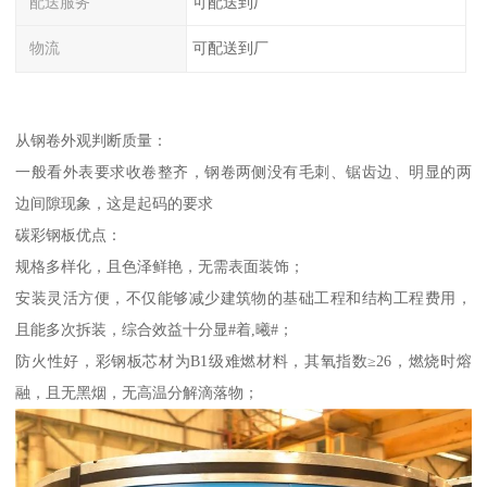
配送服务
可配送到厂
物流
可配送到厂
从钢卷外观判断质量：
一般看外表要求收卷整齐，钢卷两侧没有毛刺、锯齿边、明显的两
边间隙现象，这是起码的要求
碳彩钢板优点：
规格多样化，且色泽鲜艳，无需表面装饰；
安装灵活方便，不仅能够减少建筑物的基础工程和结构工程费用，
且能多次拆装，综合效益十分显#着,曦#；
防火性好，彩钢板芯材为B1级难燃材料，其氧指数≥26，燃烧时熔
融，且无黑烟，无高温分解滴落物；