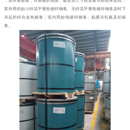
，采用量基板，对基板的表面、板形及尺寸精度要求都愈来愈高，
室外用的如小锌花平整热镀锌钢卷、无锌花平整热镀锌钢卷及时下
兴起的锌合金热镀卷；室内用如电镀锌钢卷、贴膜冷轧板及铝板
卷。