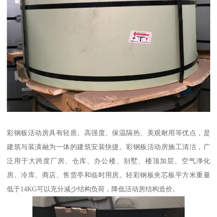
彩钢板活动房具有轻质、高强度、保温隔热、美观耐用等优点，是
建筑与装潢融为一体的建筑安装快捷。彩钢板活动房施工清洁，广
泛用于大跨度厂房、仓库、办公楼、别墅、楼顶加层、空气净化
房、冷库、商店、售货亭和临时用房。轻彩钢板夹芯板平方米重量
低于14KG可以充分减少结构负荷，降低活动房结构造价。