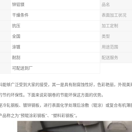
锌铝镁
品名
干燥条件
表面加工状况
抗压
加工定制
全国
类型
涂镀
用途范围
耐刮
配送服务
可配送到厂
料能够广泛受到大家的接受，其一是具有耐腐蚀性好，色彩艳丽，外观美
的节约环保性。下面来说彩钢卷的节能环保这方面的优势。
是冷轧钢板、镀锌钢板，进行表面化学处理后涂敷（辊涂）或复合有机薄膜
产品称之为“预辊涂彩钢板”、“塑料彩钢板”。