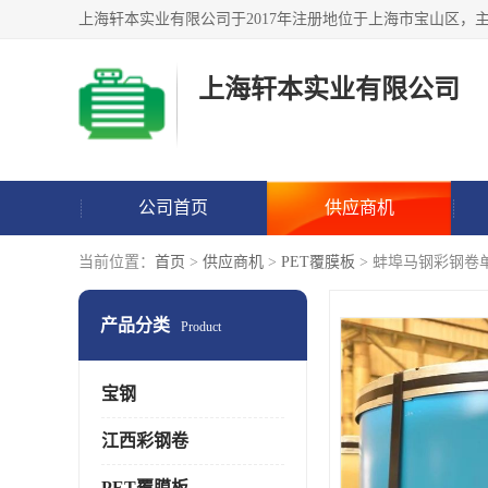
上海轩本实业有限公司
公司首页
供应商机
当前位置：
首页
>
供应商机
>
PET覆膜板
> 蚌埠马钢彩钢卷
产品分类
Product
宝钢
江西彩钢卷
PET覆膜板