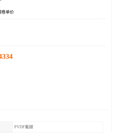
钢卷单价
4334
PVDF氟碳