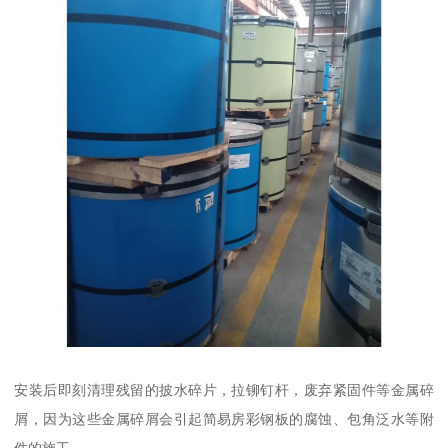
安装后即刻清理残留的披水碎片，拉铆钉杆，废弃紧固件等金属碎
屑，因为这些金属碎屑会引起简易房彩钢板的腐蚀、包角泛水等附