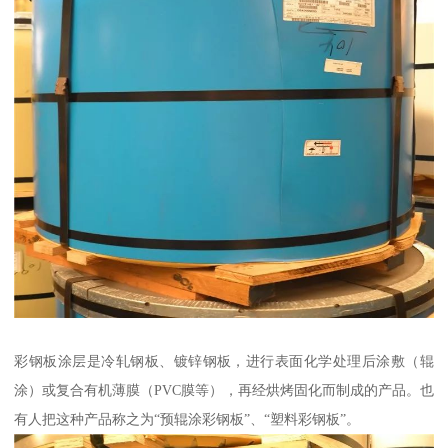
彩钢板涂层是冷轧钢板、镀锌钢板，进行表面化学处理后涂敷（辊
涂）或复合有机薄膜（PVC膜等），再经烘烤固化而制成的产品。也
有人把这种产品称之为“预辊涂彩钢板”、“塑料彩钢板”。