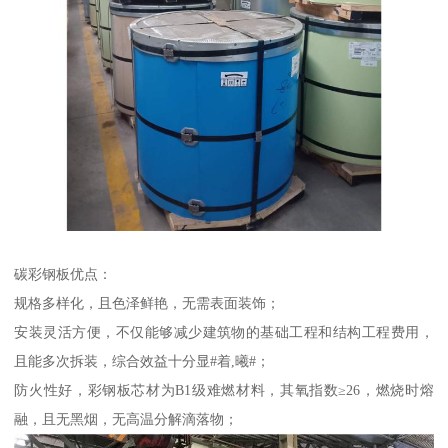
碳彩钢板优点：
规格多样化，且色泽鲜艳，无需表面装饰；
安装灵活方便，不仅能够减少建筑物的基础工程和结构工程费用，
且能多次拆装，综合效益十分显#着,曦#；
防火性好，彩钢板芯材为B1级难燃材料，其氧指数≥26，燃烧时熔
融，且无黑烟，无高温分解滴落物；