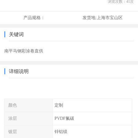
浏览次数：
41
次
产品规格：
发货地:
上海市宝山区
关键词
南平马钢彩涂卷直供
详细说明
颜色
定制
涂层
PVDF氟碳
镀层
锌铝镁