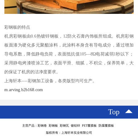
彩钢板的特点
机房彩钢板由0.6热镀锌钢板，12防火石膏内饰板所组成。机房彩钢
板面漆为硬化多元聚酯涂料，此涂料本身含有导电成分，通过增加
导电系数，降低静电负荷，表面抵抗值105—8Ώ电荷减弱1秒以下；
采用静电烤漆喷涂工艺，表面平滑、细腻，不积尘，保养简单，大
的保证了机房的洁净度要求。
上海轩本----彩钢加工设备，各类版型均可生产。
m.arving.b2b168.com
Top
主营产品：彩钢卷 彩钢板 彩钢瓦 镀铝锌 PET覆膜板 防腐覆膜板
版权所有：上海轩本实业有限公司