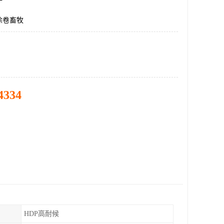
涂卷畜牧
4334
HDP高耐候