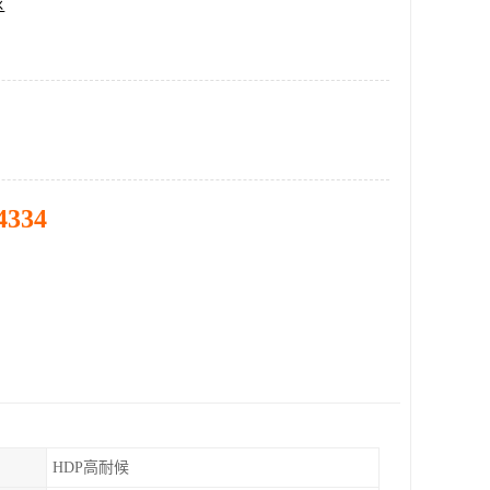
区
4334
HDP高耐候