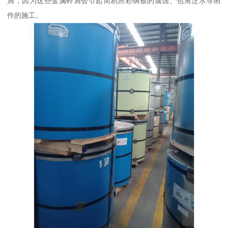
屑，因为这些金属碎屑会引起简易房彩钢板的腐蚀、包角泛水等附
件的施工。