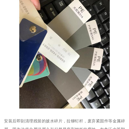
安装后即刻清理残留的披水碎片，拉铆钉杆，废弃紧固件等金属碎