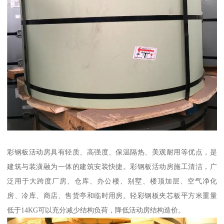
彩钢板活动房具有轻质、高强度、保温隔热、美观耐用等优点，是
建筑与装潢融为一体的建筑安装快捷。彩钢板活动房施工清洁，广
泛用于大跨度厂房、仓库、办公楼、别墅、楼顶加层、空气净化
房、冷库、商店、售货亭和临时用房。轻彩钢板夹芯板平方米重量
低于14KG可以充分减少结构负荷，降低活动房结构造价。