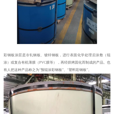
彩钢板涂层是冷轧钢板、镀锌钢板，进行表面化学处理后涂敷（辊
涂）或复合有机薄膜（PVC膜等），再经烘烤固化而制成的产品。也
有人把这种产品称之为“预辊涂彩钢板”、“塑料彩钢板”。