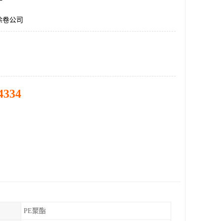
涂卷公司
4334
PE聚酯