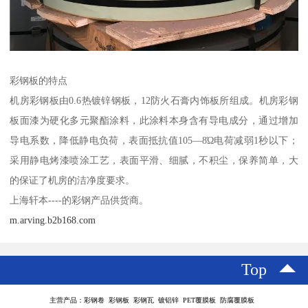
彩钢板的特点
机房彩钢板由0.6热镀锌钢板，12防火石膏内饰板所组成。机房彩钢
板面漆为硬化多元聚酯涂料，此涂料本身含有导电成分，通过增加
导电系数，降低静电负荷，表面抵抗值105—8Ώ电荷减弱1秒以下；
采用静电烤漆喷涂工艺，表面平滑、细腻，不积尘，保养简单，大
的保证了机房的洁净度要求。
上海轩本----的彩钢产品供货商。
m.arving.b2b168.com
Top
主营产品：彩钢卷 彩钢板 彩钢瓦 镀铝锌 PET覆膜板 防腐覆膜板