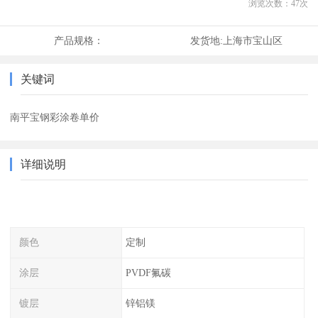
浏览次数：
47
次
产品规格：
发货地:
上海市宝山区
关键词
南平宝钢彩涂卷单价
详细说明
颜色
定制
涂层
PVDF氟碳
镀层
锌铝镁