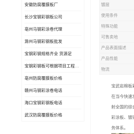
安徽防腐覆膜板厂
镀层
使用条件
长沙宝钢彩钢板公司
特殊功能
亳州马钢彩涂卷代理
可售卖地
滁州马钢彩钢板批发
产品表面描述
宝钢彩钢规格齐全 货源足
产品性能
宝钢彩钢板可根据项目工程定制
物流
亳州防腐覆膜板价格
宝武岩棉板
赣州马钢彩涂卷电话
在当今快速
海口宝钢彩钢板电话
射全国的综
武汉防腐覆膜板价格
彩涂板、镀
务体系。