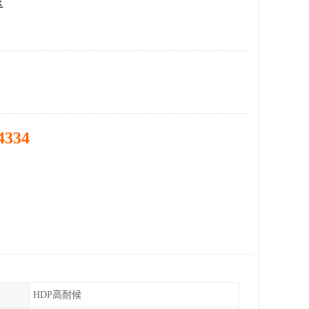
区
4334
HDP高耐候