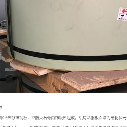
点
由0.6热镀锌钢板，12防火石膏内饰板所组成。机房彩钢板面漆为硬化多