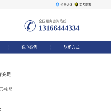
资质认证
实名商家
全国服务咨询热线:
13166444334
客户案例
联系方式
存充足
元/吨 起
区