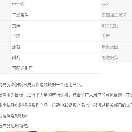
锌铝镁
品名
干燥条件
表面加工状况
抗压
加工定制
全国
类型
涂镀
用途范围
耐刮
配送服务
可配送到厂
简易房彩钢板已成为临建领域的一个通用产品。
场需求为目标，进行了大量的市场调研，综合了广大用户的意见反馈，在
多个抗静电彩钢板系列产品，抗静电彩钢板产品也全部通过相关部门的认
创造辉煌的明天!
板产品适用领域。