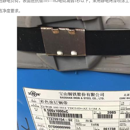
低静电负荷，表面抵抗值105—8Ώ电荷减弱1秒以下；采用静电烤漆喷涂
洁净度要求。