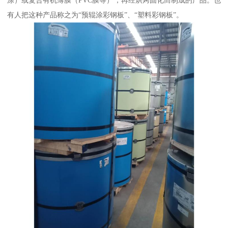
涂）或复合有机薄膜（PVC膜等），再经烘烤固化而制成的产品。也
有人把这种产品称之为“预辊涂彩钢板”、“塑料彩钢板”。