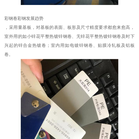
彩钢卷彩钢发展趋势
，采用量基板，对基板的表面、板形及尺寸精度要求都愈来愈高，
室外用的如小锌花平整热镀锌钢卷、无锌花平整热镀锌钢卷及时下
兴起的锌合金热镀卷；室内用如电镀锌钢卷、贴膜冷轧板及铝板
卷。