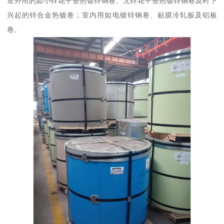
室外用的如小锌花平整热镀锌钢卷、无锌花平整热镀锌钢卷及时下
兴起的锌合金热镀卷；室内用如电镀锌钢卷、贴膜冷轧板及铝板
卷。