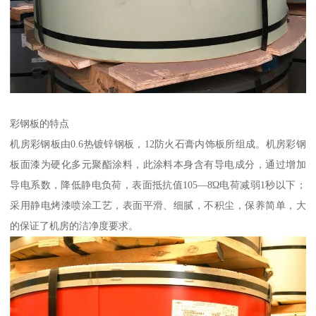
彩钢板的特点
机房彩钢板由0.6热镀锌钢板，12防火石膏内饰板所组成。机房彩钢
板面漆为硬化多元聚酯涂料，此涂料本身含有导电成分，通过增加
导电系数，降低静电负荷，表面抵抗值105—8Ώ电荷减弱1秒以下；
采用静电烤漆喷涂工艺，表面平滑、细腻，不积尘，保养简单，大
的保证了机房的洁净度要求。