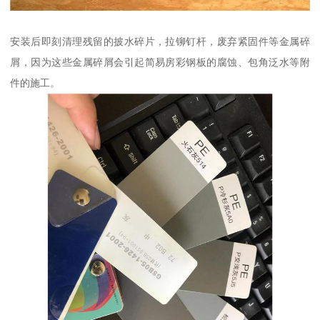
安装后即刻清理残留的披水碎片，拉铆钉杆，废弃紧固件等金属碎
屑，因为这些金属碎屑会引起简易房彩钢板的腐蚀、包角泛水等附
件的施工。