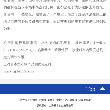
彩钢板涂层是冷轧钢板、镀锌钢板，进行表面化学处理后涂敷（辊
涂）或复合有机薄膜（PVC膜等），再经烘烤固化而制成的产品。也
有人把这种产品称之为“预辊涂彩钢板”、“塑料彩钢板”。