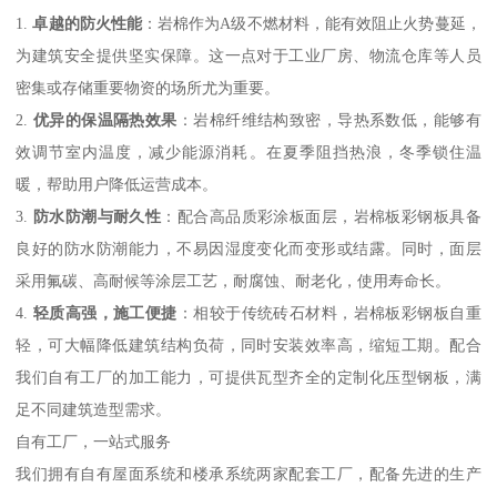
1.
卓越的防火性能
：岩棉作为A级不燃材料，能有效阻止火势蔓延，
为建筑安全提供坚实保障。这一点对于工业厂房、物流仓库等人员
密集或存储重要物资的场所尤为重要。
2.
优异的保温隔热效果
：岩棉纤维结构致密，导热系数低，能够有
效调节室内温度，减少能源消耗。在夏季阻挡热浪，冬季锁住温
暖，帮助用户降低运营成本。
3.
防水防潮与耐久性
：配合高品质彩涂板面层，岩棉板彩钢板具备
良好的防水防潮能力，不易因湿度变化而变形或结露。同时，面层
采用氟碳、高耐候等涂层工艺，耐腐蚀、耐老化，使用寿命长。
4.
轻质高强，施工便捷
：相较于传统砖石材料，岩棉板彩钢板自重
轻，可大幅降低建筑结构负荷，同时安装效率高，缩短工期。配合
我们自有工厂的加工能力，可提供瓦型齐全的定制化压型钢板，满
足不同建筑造型需求。
自有工厂，一站式服务
我们拥有自有屋面系统和楼承系统两家配套工厂，配备先进的生产