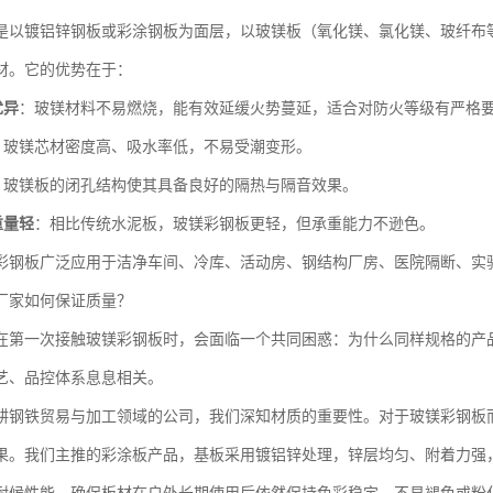
是以镀铝锌钢板或彩涂钢板为面层，以玻镁板（氧化镁、氯化镁、玻纤布
材。它的优势在于：
优异
：玻镁材料不易燃烧，能有效延缓火势蔓延，适合对防火等级有严格
：玻镁芯材密度高、吸水率低，不易受潮变形。
：玻镁板的闭孔结构使其具备良好的隔热与隔音效果。
重量轻
：相比传统水泥板，玻镁彩钢板更轻，但承重能力不逊色。
彩钢板广泛应用于洁净车间、冷库、活动房、钢结构厂房、医院隔断、实
厂家如何保证质量？
在第一次接触玻镁彩钢板时，会面临一个共同困惑：为什么同样规格的产
艺、品控体系息息相关。
耕钢铁贸易与加工领域的公司，我们深知材质的重要性。对于玻镁彩钢板
果。我们主推的彩涂板产品，基板采用镀铝锌处理，锌层均匀、附着力强