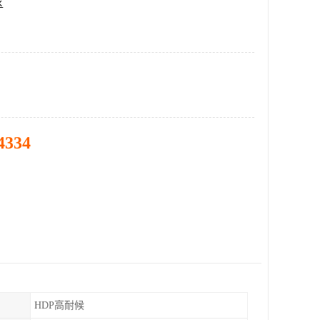
区
4334
HDP高耐候