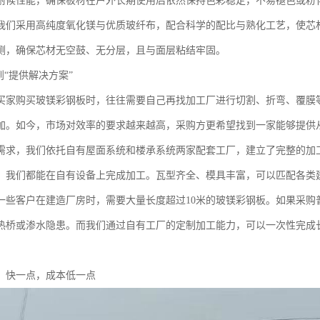
耐候性能，确保板材在户外长期使用后依然保持色彩稳定，不易褪色或粉
我们采用高纯度氧化镁与优质玻纤布，配合科学的配比与熟化工艺，使芯
测，确保芯材无空鼓、无分层，且与面层粘结牢固。
到“提供解决方案”
买家购买玻镁彩钢板时，往往需要自己再找加工厂进行切割、折弯、覆膜
加。如今，市场对效率的要求越来越高，采购方更希望找到一家能够提供
需求，我们依托自有屋面系统和楼承系统两家配套工厂，建立了完整的加
，我们都能在自有设备上完成加工。瓦型齐全、模具丰富，可以匹配各类
一些客户在建造厂房时，需要大量长度超过10米的玻镁彩钢板。如果采购
热桥或渗水隐患。而我们通过自有工厂的定制加工能力，可以一次性完成
：快一点，成本低一点