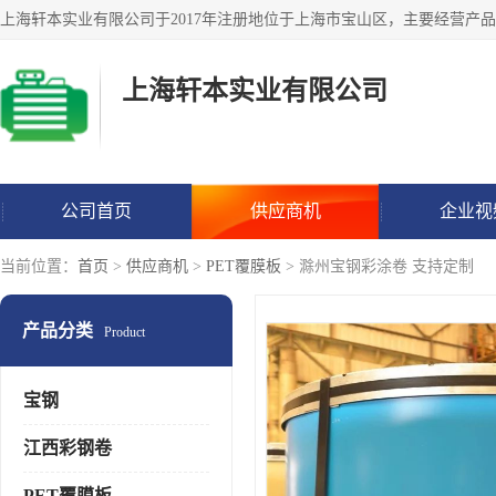
上海轩本实业有限公司
公司首页
供应商机
企业视
当前位置：
首页
>
供应商机
>
PET覆膜板
> 滁州宝钢彩涂卷 支持定制
产品分类
Product
宝钢
江西彩钢卷
PET覆膜板