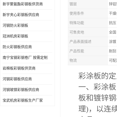
新宇聚氨酯彩钢板供货商
镀层
锌铝
使用条件
干燥
新宇夹心彩钢板供应商
特殊功能
抗压
河钢防火彩钢板
可售卖地
全国
冠洲机房彩钢板
产品表面描述
涂镀
防火彩钢板供应商
产品性能
耐刮
南宁宝钢彩钢卷厂 按需定制
物流
可配
岩棉板彩钢板供货商
彩涂板的定
河钢彩钢板供应商
一、彩涂板
河钢玻镁彩钢板供应商
板和镀锌钢
宝武机房彩钢板生产厂家
理)，以连