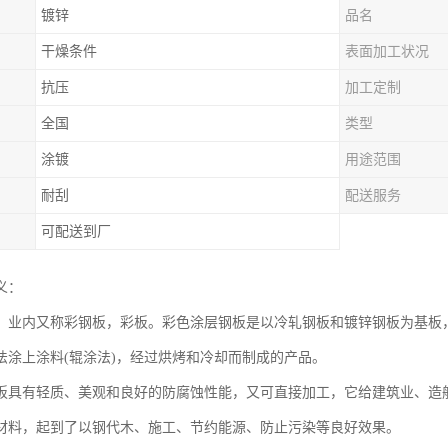
镀锌
品名
干燥条件
表面加工状况
抗压
加工定制
全国
类型
涂镀
用途范围
耐刮
配送服务
可配送到厂
义：
，业内又称彩钢板，彩板。彩色涂层钢板是以冷轧钢板和镀锌钢板为基板，
法涂上涂料(辊涂法)，经过烘烤和冷却而制成的产品。
板具有轻质、美观和良好的防腐蚀性能，又可直接加工，它给建筑业、造
材料，起到了以钢代木、施工、节约能源、防止污染等良好效果。