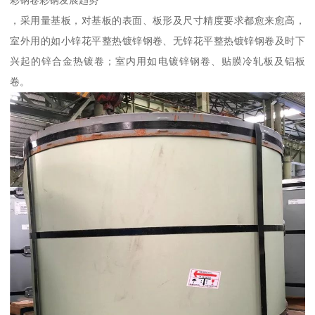
彩钢卷彩钢发展趋势
，采用量基板，对基板的表面、板形及尺寸精度要求都愈来愈高，
室外用的如小锌花平整热镀锌钢卷、无锌花平整热镀锌钢卷及时下
兴起的锌合金热镀卷；室内用如电镀锌钢卷、贴膜冷轧板及铝板
卷。