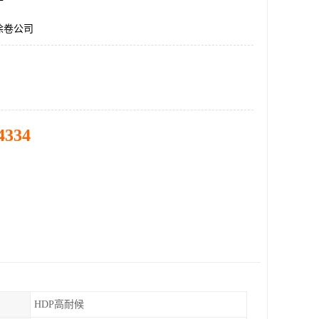
涂卷公司
4334
HDP高耐候