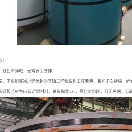
点：
，且色泽鲜艳，无需表面装饰；
便，不仅能够减少建筑物的基础工程和结构工程费用，且能多次拆装，综
彩钢板芯材为B1级难燃材料，其氧指数≥26，燃烧时熔融，且无黑烟，无