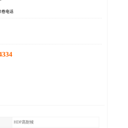
涂卷电话
4334
HDP高耐候