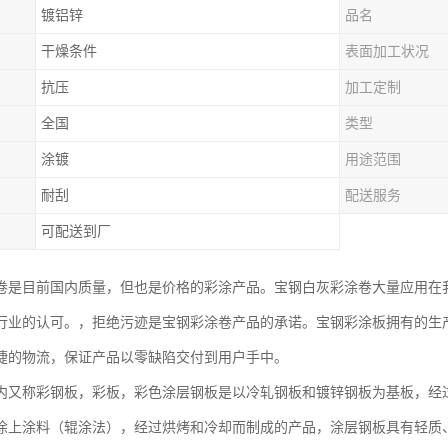
镀铝锌
品名
干燥条件
表面加工状况
抗压
加工定制
全国
类型
涂镀
用途范围
耐刮
配送服务
可配送到厂
卷是目前国内质量，但也是价格的彩涂产品。宝钢白灰彩涂卷大量应用在
行业的认可。，拒绝污迹是宝钢彩涂卷产品的承诺。宝钢彩涂板拥有的生
捷的物流，保证产品以零缺陷交付到用户手中。
内又称彩钢板，彩板，彩色涂层钢板是以冷轧钢板和镀锌钢板为基板，经
涂上涂料（辊涂法），经过烘烤和冷却而制成的产品，涂层钢板具有轻质