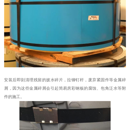
安装后即刻清理残留的披水碎片，拉铆钉杆，废弃紧固件等金属碎
屑，因为这些金属碎屑会引起简易房彩钢板的腐蚀、包角泛水等附
件的施工。