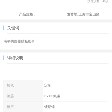
浏览次数：
40
次
产品规格：
发货地:
上海市宝山区
关键词
南平防腐覆膜板报价
详细说明
颜色
定制
涂层
PVDF氟碳
镀层
镀铝锌