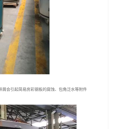
碎屑会引起简易房彩钢板的腐蚀、包角泛水等附件