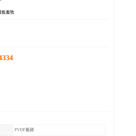
膜板畜牧
4334
PVDF氟碳