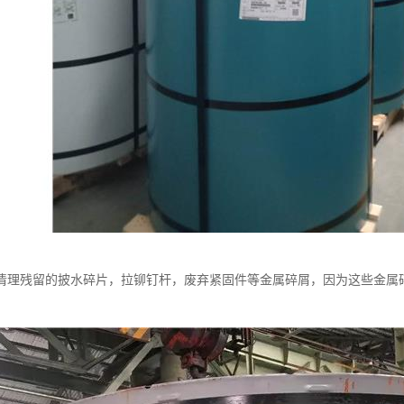
清理残留的披水碎片，拉铆钉杆，废弃紧固件等金属碎屑，因为这些金属