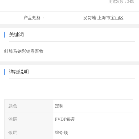
浏览次数：
24
次
产品规格：
发货地:
上海市宝山区
关键词
蚌埠马钢彩钢卷畜牧
详细说明
颜色
定制
涂层
PVDF氟碳
镀层
锌铝镁